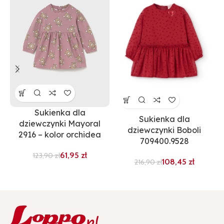
Sukienka dla
Sukienka dla
dziewczynki Mayoral
dziewczynki Boboli
2916 – kolor orchidea
709400.9528
61,95
zł
123,90
zł
108,45
zł
216,90
zł