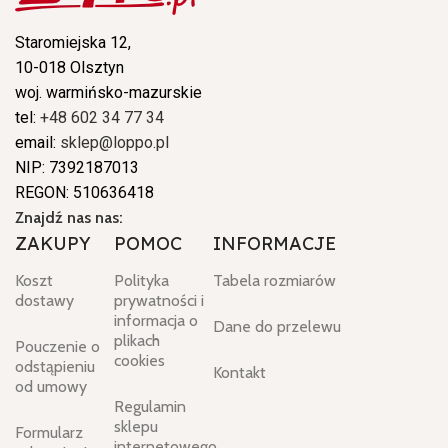
Staromiejska 12,
10-018 Olsztyn
woj. warmińsko-mazurskie
tel:
+48 602 34 77 34
email:
sklep@loppo.pl
NIP: 7392187013
REGON: 510636418
Znajdź nas nas:
ZAKUPY
POMOC
INFORMACJE
Koszt
Polityka
Tabela rozmiarów
dostawy
prywatności i
informacja o
Dane do przelewu
plikach
Pouczenie o
cookies
odstąpieniu
Kontakt
od umowy
Regulamin
sklepu
Formularz
internetowego