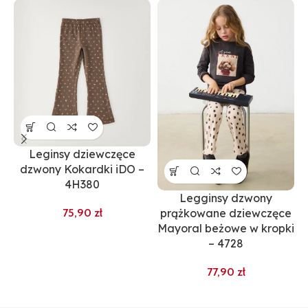
Leginsy dziewczęce
dzwony Kokardki iDO –
4H380
Legginsy dzwony
L
prążkowane dziewczęce
zł
Mayoral beżowe w kropki
– 4728
zł