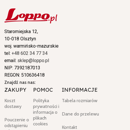
Staromiejska 12,
10-018 Olsztyn
woj. warmińsko-mazurskie
tel:
+48 602 34 77 34
email:
sklep@loppo.pl
NIP: 7392187013
REGON: 510636418
Znajdź nas nas:
ZAKUPY
POMOC
INFORMACJE
Koszt
Polityka
Tabela rozmiarów
dostawy
prywatności i
informacja o
Dane do przelewu
plikach
Pouczenie o
cookies
odstąpieniu
Kontakt