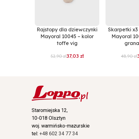
Rajstopy dla dziewczynki
Skarpetki x3
Mayoral 10045 – kolor
Mayoral 10
toffe vig
gran
37,03
zł
52,90
zł
48,90
zł
Staromiejska 12,
10-018 Olsztyn
woj. warmińsko-mazurskie
tel:
+48 602 34 77 34