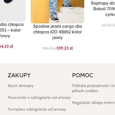
Rajstopy dl
Boboli 709
cyrk
 dla chłopca
69,90
zł
Spodnie jeans cargo dla
051 – kolor
chłopca iDO 4B652 kolor
atowy
jasny
34,23
zł
139,23
zł
198,90
zł
ZAKUPY
POMOC
Koszt dostawy
Polityka prywatności i i
plikach cookies
Pouczenie o odstąpieniu od umowy
Regulamin sklepu inter
Formularz odstąpienia od umowy