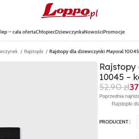
lep – cała oferta
Chłopiec
Dziewczynka
Nowości
Promocje
iewczynek
Rajstopki
Rajstopy dla dziewczynki Mayoral 10045
Rajstopy
10045 – k
52,90
zł
3
Poprzednia najniż
Rajstopki dl
PRODUCENT