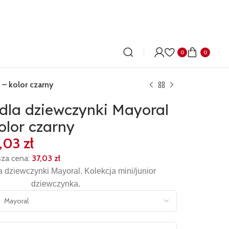
0
0
 – kolor czarny
 dla dziewczynki Mayoral
olor czarny
7,03
zł
zł
zł
sza cena:
37,03
zł
zł
zł
a dziewczynki Mayoral. Kolekcja mini/junior
dziewczynka.